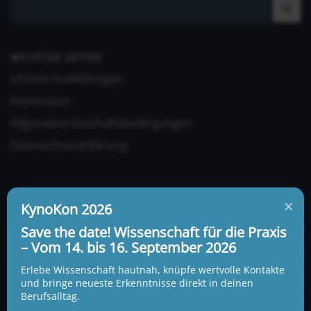
WICHTIGE SEITEN
Unsere Ausbildungen
Impressum
Allgemeine Geschäftsbedingungen
Datenschutzerklärung
×
KynoKon 2026
Save the date! Wissenschaft für die Praxis
– Vom 14. bis 16. September 2026
UNSERE ADRESSE UND TELEFONNUMMER
KynoLogisch gemeinnützige Gesellschaft mbH
Erlebe Wissenschaft hautnah, knüpfe wertvolle Kontakte
Alte Heerstraße 18c
und bringe neueste Erkenntnisse direkt in deinen
15345 Garzau-Garzin
Berufsalltag.