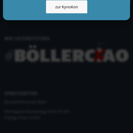
info@kynologisch.net
zur KynoKon
+49 (0)33435 858 186
+49 (0)176 2403 2552
WIR UNTERSTÜTZEN
SPRECHZEITEN
Du erreichst unser Büro
Montag bis Donnerstag 10 bis 16 Uhr
Freitag 10 bis 14 Uhr