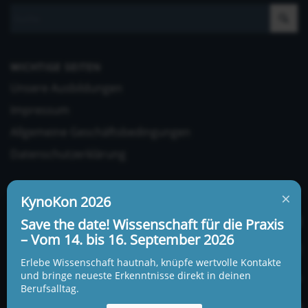
WICHTIGE SEITEN
Unsere Ausbildungen
Impressum
Allgemeine Geschäftsbedingungen
Datenschutzerklärung
×
KynoKon 2026
Save the date! Wissenschaft für die Praxis
– Vom 14. bis 16. September 2026
UNSERE ADRESSE UND TELEFONNUMMER
Erlebe Wissenschaft hautnah, knüpfe wertvolle Kontakte
KynoLogisch gemeinnützige Gesellschaft mbH
und bringe neueste Erkenntnisse direkt in deinen
Berufsalltag.
Alte Heerstraße 18c
15345 Garzau-Garzin