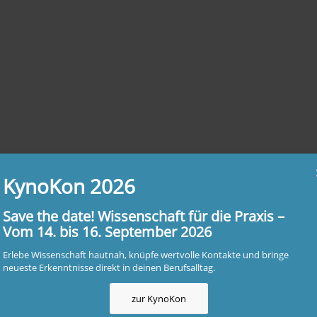
KynoKon 2026
Save the date! Wissenschaft für die Praxis –
Vom 14. bis 16. September 2026
Erlebe Wissenschaft hautnah, knüpfe wertvolle Kontakte und bringe
neueste Erkenntnisse direkt in deinen Berufsalltag.
zur KynoKon