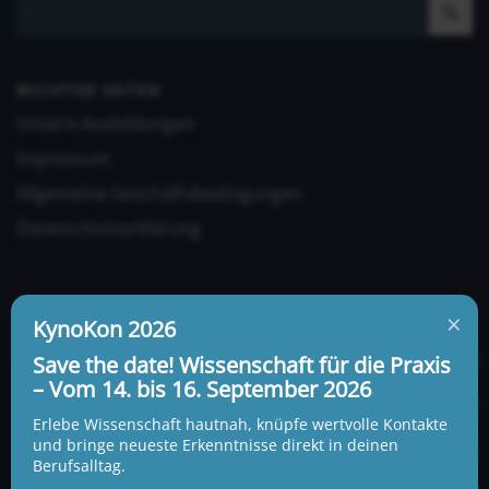
WICHTIGE SEITEN
Unsere Ausbildungen
Impressum
Allgemeine Geschäftsbedingungen
Datenschutzerklärung
×
KynoKon 2026
Save the date! Wissenschaft für die Praxis
– Vom 14. bis 16. September 2026
UNSERE ADRESSE UND TELEFONNUMMER
KynoLogisch gemeinnützige Gesellschaft mbH
Erlebe Wissenschaft hautnah, knüpfe wertvolle Kontakte
Alte Heerstraße 18c
und bringe neueste Erkenntnisse direkt in deinen
15345 Garzau-Garzin
Berufsalltag.