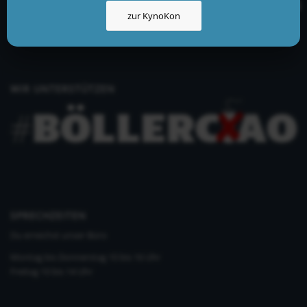
info@kynologisch.net
zur KynoKon
+49 (0)33435 858 186
+49 (0)176 2403 2552
WIR UNTERSTÜTZEN
SPRECHZEITEN
Du erreichst unser Büro
Montag bis Donnerstag 10 bis 16 Uhr
Freitag 10 bis 14 Uhr