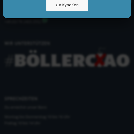
zur KynoKon
info@kynologisch.net
+49 (0)33435 858 186
+49 (0)176 2403 2552
WIR UNTERSTÜTZEN
SPRECHZEITEN
Du erreichst unser Büro
Montag bis Donnerstag 10 bis 16 Uhr
Freitag 10 bis 14 Uhr