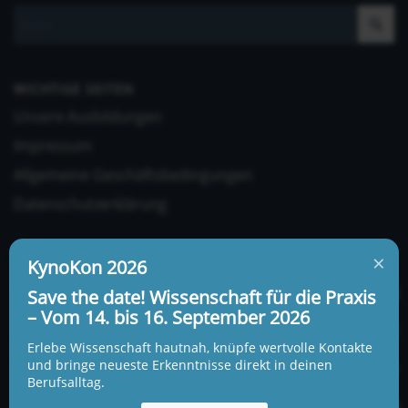
WICHTIGE SEITEN
Unsere Ausbildungen
Impressum
Allgemeine Geschäftsbedingungen
Datenschutzerklärung
×
KynoKon 2026
Save the date! Wissenschaft für die Praxis
– Vom 14. bis 16. September 2026
UNSERE ADRESSE UND TELEFONNUMMER
Erlebe Wissenschaft hautnah, knüpfe wertvolle Kontakte
KynoLogisch gemeinnützige Gesellschaft mbH
und bringe neueste Erkenntnisse direkt in deinen
Berufsalltag.
Alte Heerstraße 18c
15345 Garzau-Garzin