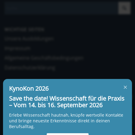
WICHTIGE SEITEN
Unsere Ausbildungen
Impressum
Allgemeine Geschäftsbedingungen
Datenschutzerklärung
×
KynoKon 2026
Save the date! Wissenschaft für die Praxis
– Vom 14. bis 16. September 2026
UNSERE ADRESSE UND TELEFONNUMMER
Erlebe Wissenschaft hautnah, knüpfe wertvolle Kontakte
KynoLogisch gemeinnützige Gesellschaft mbH
und bringe neueste Erkenntnisse direkt in deinen
Berufsalltag.
Alte Heerstraße 18c
15345 Garzau-Garzin