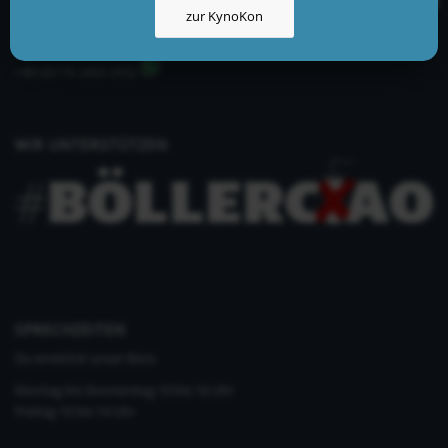
zur KynoKon
info@kynologisch.net
+49 (0)33435 858 186
+49 (0)176 2403 2552
WIR UNTERSTÜTZEN
SPRECHZEITEN
Du erreichst unser Büro
Montag bis Donnerstag 10 bis 16 Uhr
Freitag 10 bis 14 Uhr