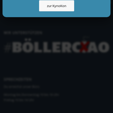
info@kynologisch.net
zur KynoKon
+49 (0)33435 858 186
+49 (0)176 2403 2552
WIR UNTERSTÜTZEN
SPRECHZEITEN
Du erreichst unser Büro
Montag bis Donnerstag 10 bis 16 Uhr
Freitag 10 bis 14 Uhr