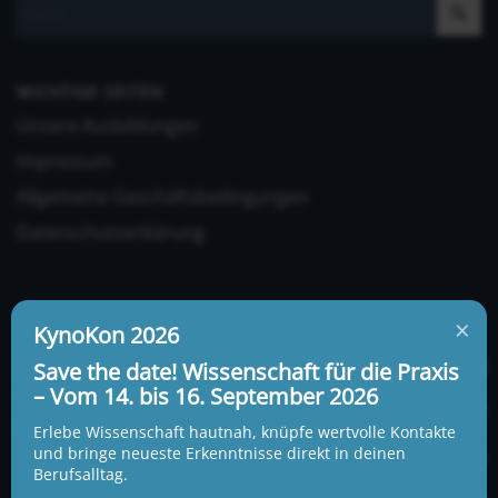
WICHTIGE SEITEN
Unsere Ausbildungen
Impressum
Allgemeine Geschäftsbedingungen
Datenschutzerklärung
×
KynoKon 2026
Save the date! Wissenschaft für die Praxis
– Vom 14. bis 16. September 2026
UNSERE ADRESSE UND TELEFONNUMMER
KynoLogisch gemeinnützige Gesellschaft mbH
Erlebe Wissenschaft hautnah, knüpfe wertvolle Kontakte
Alte Heerstraße 18c
und bringe neueste Erkenntnisse direkt in deinen
15345 Garzau-Garzin
Berufsalltag.