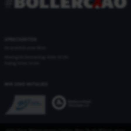
SPRECHZEITEN
Du erreichst unser Büro
Montag bis Donnerstag 10 bis 16 Uhr
Freitag 10 bis 14 Uhr
WIR SIND MITGLIED
Hallo! Diese Website benutzt Cookies. Wenn Du die Website weiter