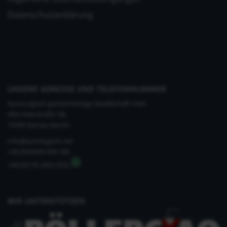
Datenschutzerklärung
UNSERE ADRESSE UND TELEFONNUMMER
KynoLogisch gemeinnützige Gesellschaft mbH
Alte Heerstraße 18c
15345 Garzau-Garzin
info@kynologisch.net
+49 (0)33435 858 186
+49 (0)176 2403 2552
WIR UNTERSTÜTZEN