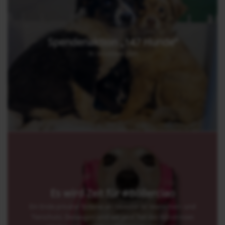
Spendenaktion „147 Hunde“
30. November 2025
Es wird Zeit für #Böllerciao
Ein Ende privater Böllerei an Silvester ist Menschen- und
Tierschutz. Deswegen sind wir jetzt Teil des Bündnisses