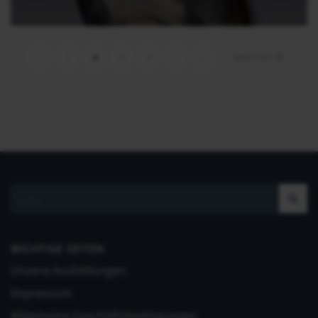
Seite 2 von 58
‹
1
2
3
4
›
»
WICHTIGE SEITEN
Unsere Ausbildungen
Impressum
Allgemeine Geschäftsbedingungen