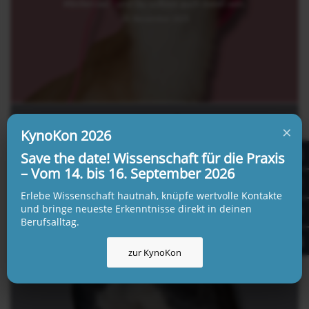
#Böllerciao - und Du solltest auch dabei sein.
20. November 2025
×
KynoKon 2026
Save the date! Wissenschaft für die Praxis
„Da kann man nichts machen, die Rasse
– Vom 14. bis 16. September 2026
ist halt so“?
Erlebe Wissenschaft hautnah, knüpfe wertvolle Kontakte
Wir müssen über „Rasseeigenschaften“ sprechen: Die
und bringe neueste Erkenntnisse direkt in deinen
Persönlichkeit eines Hundes hängt viel weniger von seiner
Berufsalltag.
Rasse ab, als wir im Alltag vermuten. Das sollte in Training und
behördlichem Umgang endlich berücksichtigt werden. Ein
zur KynoKon
Plädoyer für einen individuelle(re)n Blick auf Hunde.
20. Oktober 2025