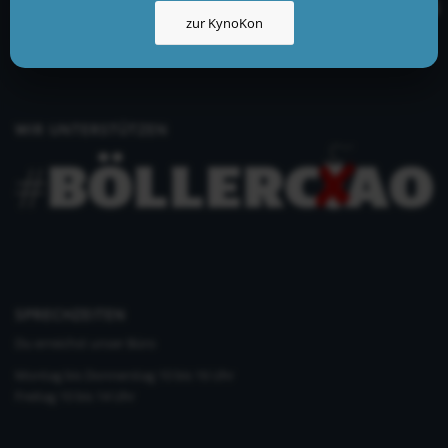
info@kynologisch.net
zur KynoKon
+49 (0)33435 858 186
+49 (0)176 2403 2552
WIR UNTERSTÜTZEN
SPRECHZEITEN
Du erreichst unser Büro
Montag bis Donnerstag 10 bis 16 Uhr
Freitag 10 bis 14 Uhr