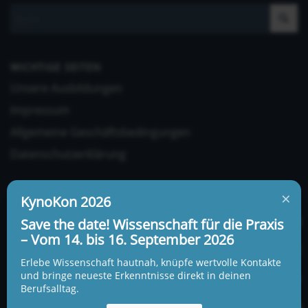
WICHTIGE SEITEN
Unsere Ausbildungen
Impressum
Allgemeine Geschäftsbedingungen
Datenschutzerklärung
×
KynoKon 2026
Save the date! Wissenschaft für die Praxis
– Vom 14. bis 16. September 2026
UNSERE ADRESSE UND TELEFONNUMMER
Erlebe Wissenschaft hautnah, knüpfe wertvolle Kontakte
KynoLogisch gemeinnützige Gesellschaft mbH
und bringe neueste Erkenntnisse direkt in deinen
Berufsalltag.
Alte Heerstraße 18c
15345 Garzau-Garzin