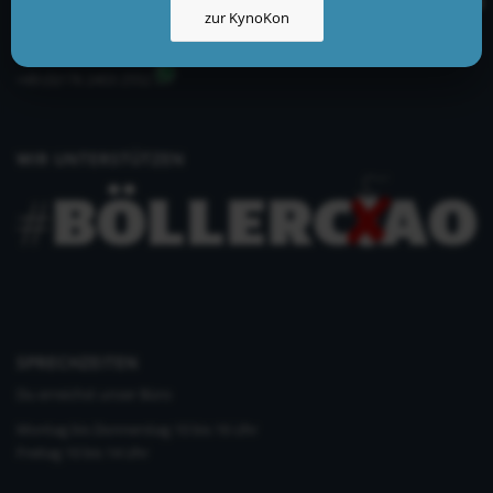
zur KynoKon
info@kynologisch.net
+49 (0)33435 858 186
+49 (0)176 2403 2552
WIR UNTERSTÜTZEN
SPRECHZEITEN
Du erreichst unser Büro
Montag bis Donnerstag 10 bis 16 Uhr
Freitag 10 bis 14 Uhr