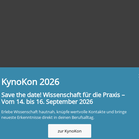
KynoKon 2026
Save the date! Wissenschaft für die Praxis –
Vom 14. bis 16. September 2026
Erlebe Wissenschaft hautnah, knüpfe wertvolle Kontakte und bringe
neueste Erkenntnisse direkt in deinen Berufsalltag.
zur KynoKon