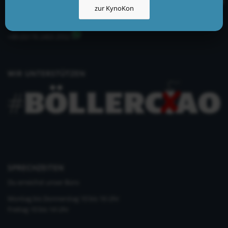
zur KynoKon
info@kynologisch.net
+49 (0)33435 858 186
+49 (0)176 2403 2552
WIR UNTERSTÜTZEN
SPRECHZEITEN
Du erreichst unser Büro
Montag bis Donnerstag 10 bis 16 Uhr
Freitag 10 bis 14 Uhr