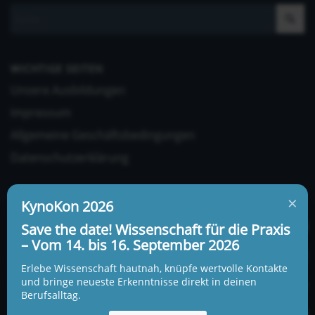
WICHTIGE SEITEN
Unsere Ausbildungen
Impressum
Allgemeine Geschäftsbedingungen
Datenschutzerklärung
×
KynoKon 2026
Save the date! Wissenschaft für die Praxis
– Vom 14. bis 16. September 2026
UNSERE ADRESSE UND TELEFONNUMMER
Erlebe Wissenschaft hautnah, knüpfe wertvolle Kontakte
KynoLogisch gemeinnützige Gesellschaft mbH
und bringe neueste Erkenntnisse direkt in deinen
Berufsalltag.
Alte Heerstraße 18c
15345 Garzau-Garzin