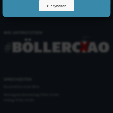
info@kynologisch.net
zur KynoKon
+49 (0)33435 858 186
+49 (0)176 2403 2552
WIR UNTERSTÜTZEN
SPRECHZEITEN
Du erreichst unser Büro
Montag bis Donnerstag 10 bis 16 Uhr
Freitag 10 bis 14 Uhr