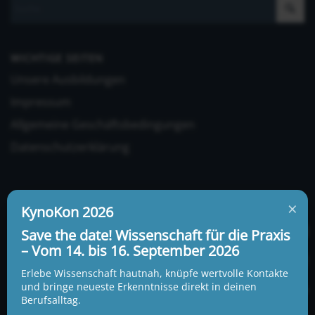
WICHTIGE SEITEN
Unsere Ausbildungen
Impressum
Allgemeine Geschäftsbedingungen
Datenschutzerklärung
×
KynoKon 2026
Save the date! Wissenschaft für die Praxis
– Vom 14. bis 16. September 2026
UNSERE ADRESSE UND TELEFONNUMMER
KynoLogisch gemeinnützige Gesellschaft mbH
Erlebe Wissenschaft hautnah, knüpfe wertvolle Kontakte
Alte Heerstraße 18c
und bringe neueste Erkenntnisse direkt in deinen
15345 Garzau-Garzin
Berufsalltag.