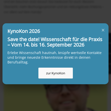
sind ein bisschen stolz darauf. Das bedeutet für euch: Bessere
Übersicht, mehr Buchungsoptionen und ein reibungsloses Erlebnis –
vor allem auf dem Handy!
×
KynoKon 2026
27. März 2025
Save the date! Wissenschaft für die Praxis
– Vom 14. bis 16. September 2026
Erlebe Wissenschaft hautnah, knüpfe wertvolle Kontakte
und bringe neueste Erkenntnisse direkt in deinen
Berufsalltag.
zur KynoKon