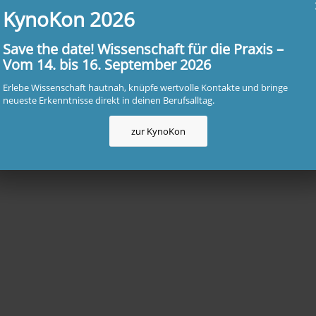
KynoKon 2026
Save the date! Wissenschaft für die Praxis –
Neuigkeiten
Vom 14. bis 16. September 2026
5. November 2015
Erlebe Wissenschaft hautnah, knüpfe wertvolle Kontakte und bringe
neueste Erkenntnisse direkt in deinen Berufsalltag.
zur KynoKon
Seite 58 von 5