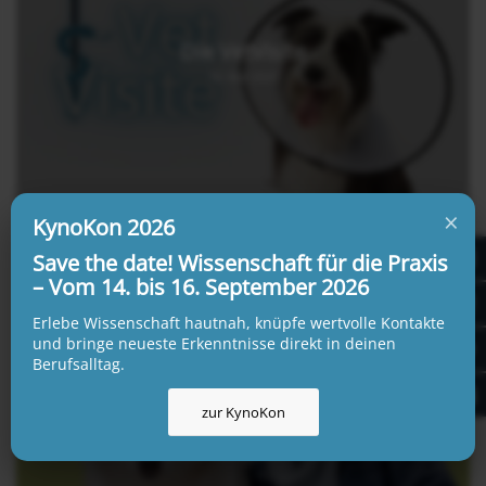
Die VetVisite
16. Mai 2025
×
KynoKon 2026
Save the date! Wissenschaft für die Praxis
– Vom 14. bis 16. September 2026
Erlebe Wissenschaft hautnah, knüpfe wertvolle Kontakte
und bringe neueste Erkenntnisse direkt in deinen
Berufsalltag.
KynoKon 2025 – Prof. Friederike Range
zur KynoKon
3. April 2025