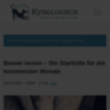
Diese Veranstaltung hat bereits stattgefunden.
Besser lernen – Die Starthilfe für die
kommenden Monate
28.04.2021 -19:00
-
21:00
€35