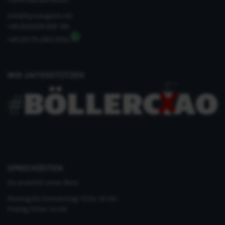
info@kynologisch.net
+49 (0)33435 858 186
+49 (0)176 2403 2552
WIR UNTERSTÜTZEN
SPRECHZEITEN
Du erreichst unser Büro
Montag bis Donnerstag 10 bis 16 Uhr
Freitag 10 bis 14 Uhr