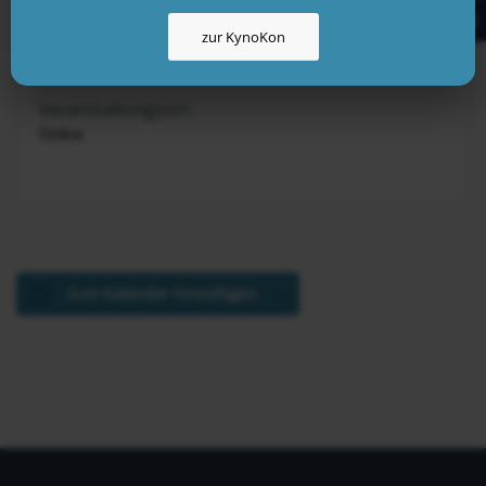
zur KynoKon
KynoLogisch
Veranstaltungsort:
Online
Zum Kalender hinzufügen