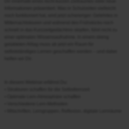
Dir innerhalb eines recht kurzen Zeitraumes viele neue
Informationen präsentiert. Was in Schulzeiten vielleicht
noch funktioniert hat, wird jetzt schwieriger: Gelehrtes in
Mitternachtstouren und während des Frühstücks noch
schnell in das Kurzzeitgedächtnis stopfen, führt nicht zu
einer optimalen Wissensaufnahme. In einem streng
getakteten Alltag muss ab jetzt ein Raum für
selbstständiges Lernen geschaffen werden – und dabei
helfen wir Dir.
In diesem Webinar erfährst Du:
⦁ Strukturen schaffen für die Selbstlernzeit
⦁ Optimale Lern-Atmosphäre schaffen
⦁ Verschiedene Lern-Methoden
⦁ Mitschriften, Lerngruppen, Reflexion, digitale Lernräume