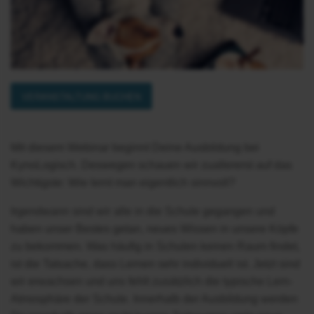
VERANSTALTUNG BUCHEN
Mit diesem Webinar beginnt Deine Ausbildung bei
KynoLogisch. Deswegen schauen wir zuallererst auf das
Wichtigste: Wie lernt man eigentlich sinnvoll?
Irgendwann sind wir alle in die Schule gegangen und
haben unser Bestes getan, neues Wissen in unsere Köpfe
zu bekommen. Was häufig in Schulen keinen Raum findet,
ist die Tatsache, dass Lernen sehr individuell ist. Jetzt sind
wir erwachsen und uns fehlt zusätzlich die typische Lern-
Atmosphäre der Schule. Innerhalb der Ausbildung werden