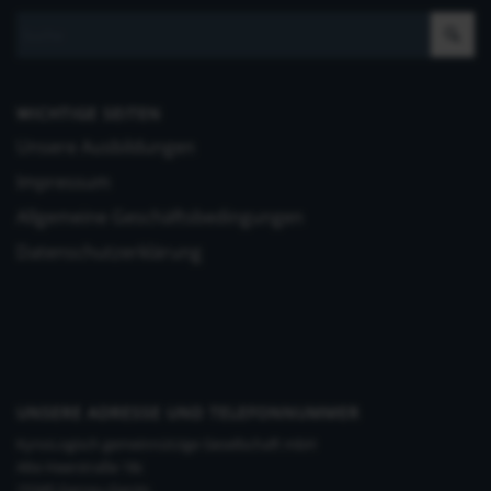
WICHTIGE SEITEN
Unsere Ausbildungen
Impressum
Allgemeine Geschäftsbedingungen
Datenschutzerklärung
UNSERE ADRESSE UND TELEFONNUMMER
KynoLogisch gemeinnützige Gesellschaft mbH
Alte Heerstraße 18c
15345 Garzau-Garzin