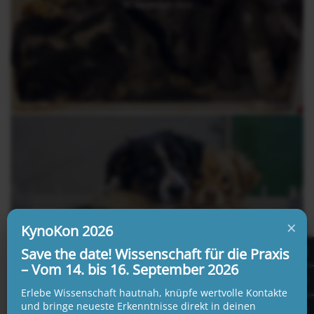
30. November 2025
Spendenaktion „147 Hunde“
×
KynoKon 2026
30. November 2025
Save the date! Wissenschaft für die Praxis
– Vom 14. bis 16. September 2026
Erlebe Wissenschaft hautnah, knüpfe wertvolle Kontakte
und bringe neueste Erkenntnisse direkt in deinen