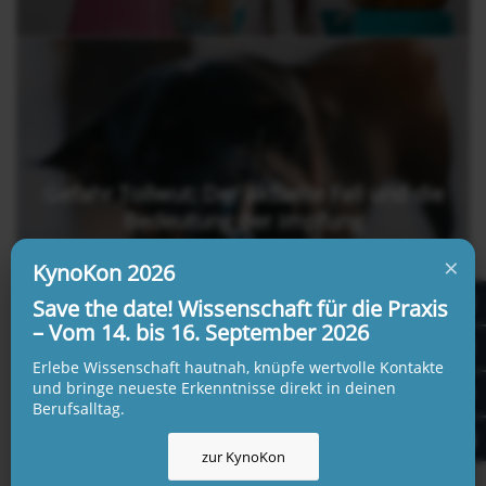
Gefahr Tollwut: Der aktuelle Fall und die
Bedeutung der Impfung
18. Februar 2026
×
KynoKon 2026
Save the date! Wissenschaft für die Praxis
– Vom 14. bis 16. September 2026
Erlebe Wissenschaft hautnah, knüpfe wertvolle Kontakte
und bringe neueste Erkenntnisse direkt in deinen
Berufsalltag.
zur KynoKon