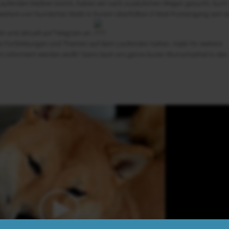
 Laufenden bleiben könnt, haben wir nach zusätzlichen Wegen gesucht, Euch 
 weitere von hunderten Mails in Eurem überfüllten E-Mail-Posteingang sein w
kt und aktuell auf Telegram an.
nte Fortbildungen und Themen auf dem Laufenden halten. Habt Ihr weitere
 informiert werden wollt? Dann lasst uns gerne Euren Wunschzettel in den