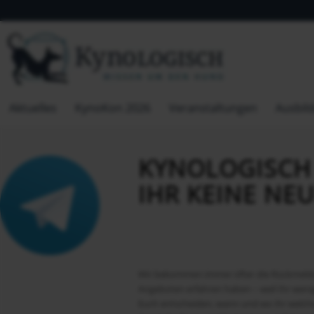
Aktuelles
KynoKon 2026
Veranstaltungen
Ausbil
KYNOLOGISCH
IHR KEINE NE
Wir bekommen immer öfter die Rückmeldu
Angeboten erfahren haben – weil Ihr wenig
Euch entscheiden, wann und wo ihr welch