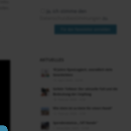
Infos
ollen,
Ja, ich stimme den
Datenschutzbestimmungen
zu.
Für den Newsletter anmelden
AKTUELLES
10 Jahre KynoLogisch, unendlich viele
Geschichten
13. April 2026 - 23:00
Gefahr Tollwut: Der aktuelle Fall und die
Bedeutung der Impfung
18. Februar 2026 - 9:00
Wie klein ist zu klein für einen Hund?
12. Februar 2026 - 9:00
Spendenstatus „147 Hunde“
1. Dezember 2025 - 13:00