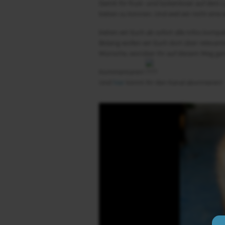
Damit Ihr frust- und lückenloser auf dem
bieten zu können. Und weil wir nicht eine
bieten wir Euch ab sofort alle Infos kompa
Bislang wollen wir Euch dort über releva
Wünsche, worüber Ihr auf diesem Weg gern
Kommentaren!
Und
hier
könnt ihr den Kanal abonnieren!