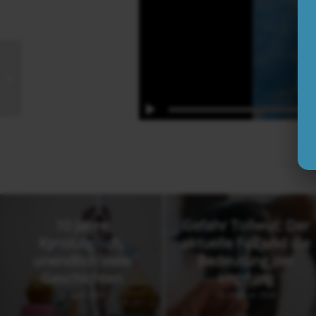
Neuer Kompakt Online-Kurs startet
am 27. Oktober 2021!
10 Jahre
Gefahr Tollwut: Der
KynoLogisch,
aktuelle Fall und die
unendlich viele
Bedeutung der
Geschichten
Impfung
13. April 2026
18. Februar 2026