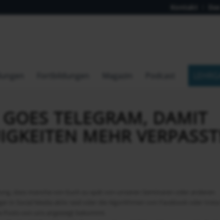
Kontakt
Das
dungen
Fortbildungen
Magazin
Podcast
LEHRG
 GOES TELEGRAM, DAMIT
UIGKEITEN MEHR VERPASST
ng, dass manche von Euch zu spät von unseren Seminaren oder anderen
er in Social Media aktiv seid oder die Algorithmen von Facebook oder Insta
e Posts von uns angezeigt bekommt.