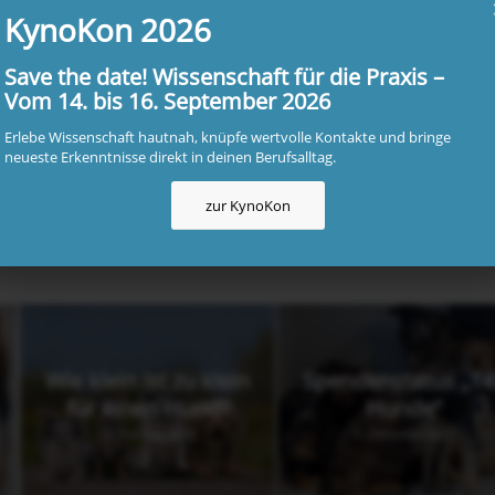
KynoKon 2026
Save the date! Wissenschaft für die Praxis –
Vom 14. bis 16. September 2026
Erlebe Wissenschaft hautnah, knüpfe wertvolle Kontakte und bringe
neueste Erkenntnisse direkt in deinen Berufsalltag.
00:00
|
00:13
zur KynoKon
Wie klein ist zu klein
Spendenstatus „14
für einen Hund?
Hunde“
12. Februar 2026
1. Dezember 2025