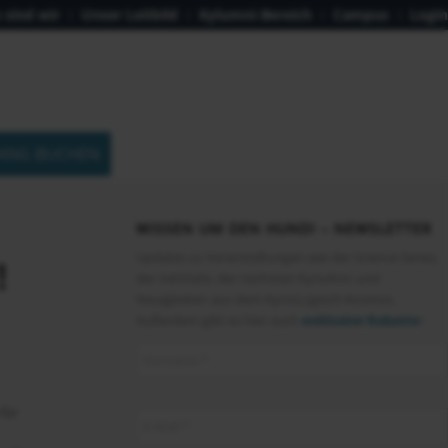
 sind wir
Unser Leitbild
Kylumni-Bereich
Campus
Login
ANG BUCHEN
WISSEN UM DEN HUND! – NEWSLETTER
Updates zu Veranstaltungen wie der Science Series,
!
der VetVisite, der nächsten KynoKon und
Neuigkeiten aus dem KynoLogisch-Kosmos.
Außerdem gibt es hier auch
exklusive Rabatte
!
 für