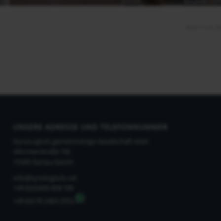
Seite 1 von 5
UNSERE ADRESSE UND TELEFONNUMMER
KynoLogisch gemeinnützige Gesellschaft mbH
Alte Heerstraße 18c
15345 Garzau-Garzin
info@kynologisch.net
+49 (0)33435 858 186
+49 (0)176 2403 2552