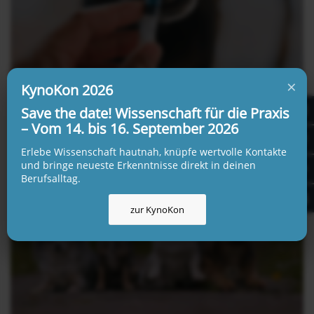
×
KynoKon 2026
Save the date! Wissenschaft für die Praxis
– Vom 14. bis 16. September 2026
Erlebe Wissenschaft hautnah, knüpfe wertvolle Kontakte
und bringe neueste Erkenntnisse direkt in deinen
Berufsalltag.
Wie klein ist zu klein für einen Hund?
zur KynoKon
12. Februar 2026