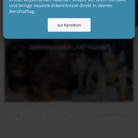
und bringe neueste Erkenntnisse direkt in deinen
Berufsalltag.
zur KynoKon
Spendenstatus „147 Hunde“
1. Dezember 2025
Seite 1 von 58
1
2
3
›
»