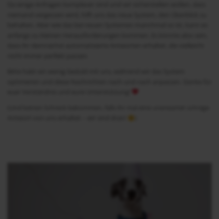
Da einige Anfragen komplexer sind und wir sicherstellen wollen, dass
niemand vergessen wird, hilft uns das neue System, den Überblick zu
behalten. Aber wie das bei neuen Systemen manchmal so ist, kann es
anfangs zu kleinen Herausforderungen kommen. Es könnte also sein,
dass ihr demnächst automatisierte Antworten erhaltet, die vielleicht
nicht immer perfekt passen.
Bitte habt ein wenig Geduld mit uns, während wir das System
optimieren und diese Nachrichten nach und nach anpassen. Danke für
euer Verständnis und eure Unterstützung!
(Und keinen Schreck bekommen, falls ihr mal eine unerwartet schräge
Antwort von uns erhaltet – wir sind dran!
)