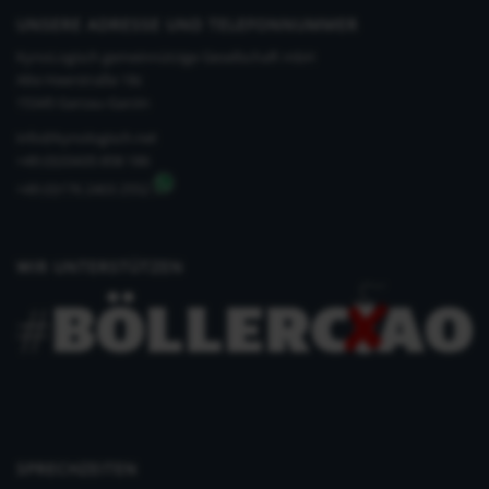
UNSERE ADRESSE UND TELEFONNUMMER
KynoLogisch gemeinnützige Gesellschaft mbH
Alte Heerstraße 18c
15345 Garzau-Garzin
info@kynologisch.net
+49 (0)33435 858 186
+49 (0)176 2403 2552
WIR UNTERSTÜTZEN
SPRECHZEITEN