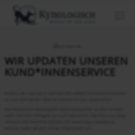
WIR UPDATEN UNSEREN
KUND*INNENSERVICE
Es kann sein, dass wir in nächster Zeit vielleicht ein bisschen komisch
zu euch sein werden. Aber wir arbeiten an uns, versprochen!
Das Interesse an KynoLogisch wird immer größer, so dass wir auch
mehr und mehr Anfragen von euch bekommen. Das freut uns riesig!
Um euch aber weiterhin zeitnah und zuverlässig antworten zu
können, stellen wir jetzt auf ein Ticketsystem um.