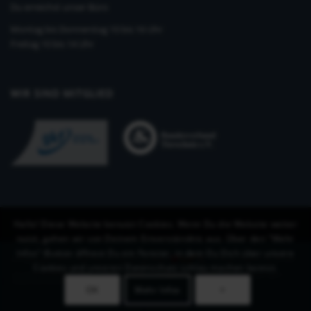
Du erreichst unser Büro
Montag bis Donnerstag 10 bis 16 Uhr
Freitag 10 bis 14 Uhr
WIR SIND MITGLIED
Hallo! Diese Website benutzt Cookies. Wenn Du die Website weiter
nutzt, gehen wir von Deinem Einverständnis aus. Über den "Mehr
Infos"-Button öffnest Du ein Fenster, in dem Du Dich über unsere
©Copyright 2019-2026 KynoLogisch gGmbH
-
Enfold Theme by Kriesi
Cookies und unseren Datenschutz schlau machen kannst.
Unsere Ausbildungen
Impressum
Allgemeine Geschäftsbedingungen
Datenschutzerklärung
OK
Mehr Infos
×
Vertrag widerrufen