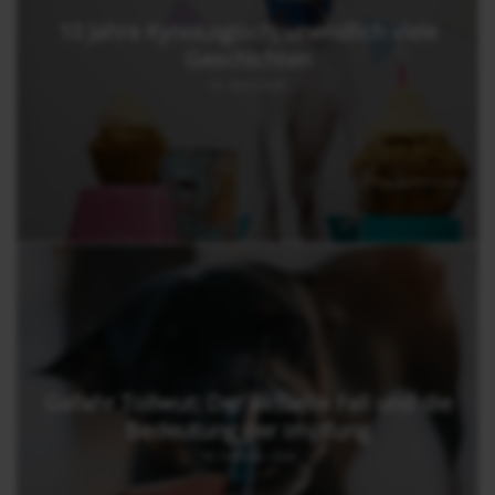
10 Jahre KynoLogisch, unendlich viele
Geschichten
13. April 2026
Gefahr Tollwut: Der aktuelle Fall und die
Bedeutung der Impfung
18. Februar 2026