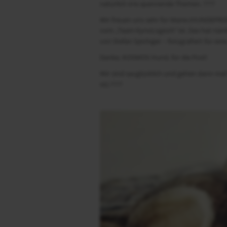
natürlich irre spannende Themen. ????
Wir freuen uns sehr für Marie (HUNDEPROFI
vom „Team KynoLogisch“ ist. Das hat nä
von Stefan Spichiger – fotografiert für ei
Danke, KOSMOS Hund, für die Post!
Wir sind sauglücklich und gehen dann mal
ist) ????