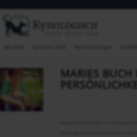
Aktuelles
KynoKon 2026
Veranstaltungen
Ausbil
MARIES BUCH I
PERSÖNLICHKE
MARIES BUCH IST DA!!! ???? (Ja, in diesem Fal
Das fertige Buch ist miiiiiindestens so to