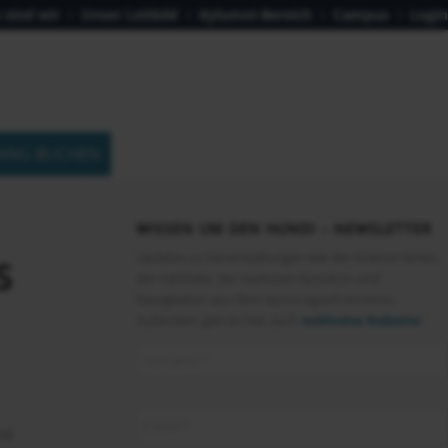
 sind wir
Unser Leitbild
Kylumni-Bereich
Campus
Login
ANG BUCHEN
WISSEN UM DEN HUND! – NEWSLETTER
Updates zu Veranstaltungen wie der Science Series,
S
der VetVisite, der nächsten KynoKon und
Neuigkeiten aus dem KynoLogisch-Kosmos.
Außerdem gibt es hier auch
exklusive Rabatte
!
und