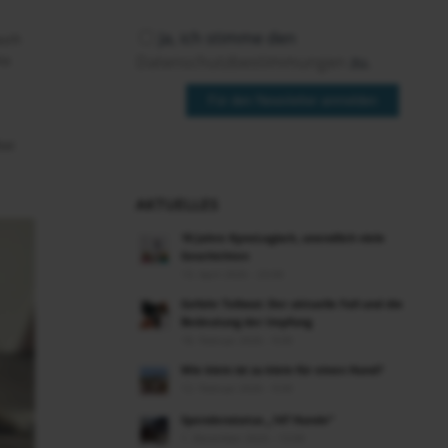
Ja, ich stimme den
auch
Datenschutzbestimmungen
zu.
ta
Für den Newsletter anmelden
bei
AKTUELLES
10 Jahre KynoLogisch, unendlich viele
Geschichten
13. April 2026 - 23:00
Gefahr Tollwut: Der aktuelle Fall und die
Bedeutung der Impfung
18. Februar 2026 - 9:00
Wie klein ist zu klein für einen Hund?
12. Februar 2026 - 9:00
Spendenstatus „147 Hunde“
1. Dezember 2025 - 13:00