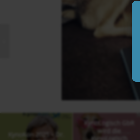
April, April!
KynoLogisch GbR
wird die
KynoKon 2025 – Dr.
KynoLogisch