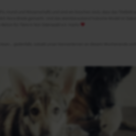
L-Hund und Wissenschaft) und sind ein bisschen stolz, dass das Titelbild 
mlich Nora Brede gemacht. Und das atemberaubend hübsche Model ist Dako
ne Aktion für Tiere in Not Odenwald e.V. Hachz
 lesen… (jedenfalls, sobald unser Kennenlernen an diesem Wochenende vor