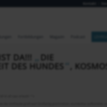
Kontakt
Das
dungen
Fortbildungen
Magazin
Podcast
LEHRG
„
ST DA!!!
DIE
“
IT DES HUNDES
, KOSMO
l ist all caps erlaubt ^^)
ll wie die Vorfreude groß war! Großartig geschrieben, wunderbar aufbereitet, 