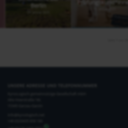
Prüfungskund*inn
Berlin
15. Januar 2025
24. Januar 2025
Seite 7 von 5
UNSERE ADRESSE UND TELEFONNUMMER
KynoLogisch gemeinnützige Gesellschaft mbH
Alte Heerstraße 18c
15345 Garzau-Garzin
info@kynologisch.net
+49 (0)33435 858 186