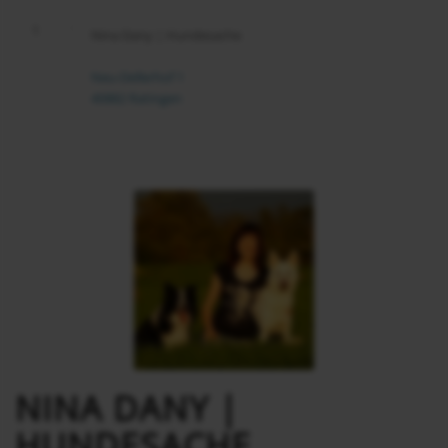
1
Nina Dany | Hundesache
Neu-Dellerhof 1
40882 Ratingen
NINA DANY |
HUNDESACHE