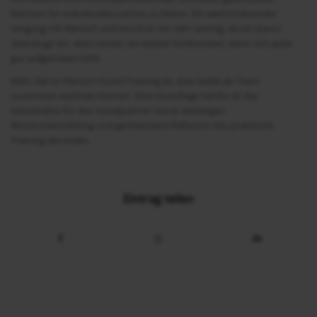
Rahmen für individuelles Lernen zu bieten. Ein wertschätzender
Umgang mit Mensch und Hund ist mir sehr wichtig, da ich davon
überzeugt bin, dass Lernen am besten funktioniert, wenn sich jeder
gut aufgehoben fühlt.
Mein Ziel im Mensch-Hund-Training ist, dass beide als Team
zusammen wachsen können. Eine Grundlage hierfür ist das
Verständnis für den Sozialpartner Hund, weswegen
Wissensvermittlung und gemeinsame Reflexion das praktische
Training abrunden.
Eintrag teilen