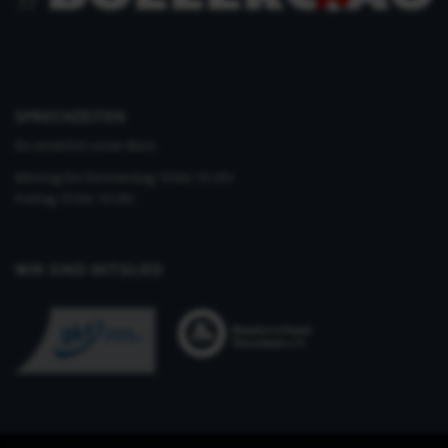
SPRECHZEITEN
Du erreichst unser Büro
Montag bis Donnerstag 10 bis 16 Uhr
Freitag 10 bis 14 Uhr
WIR SIND MITGLIED