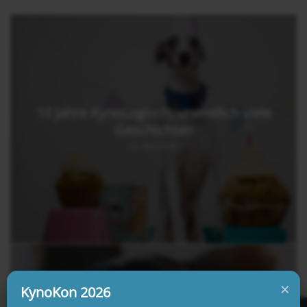
10 Jahre KynoLogisch, unendlich viele
Geschichten
13. April 2026
×
KynoKon 2026