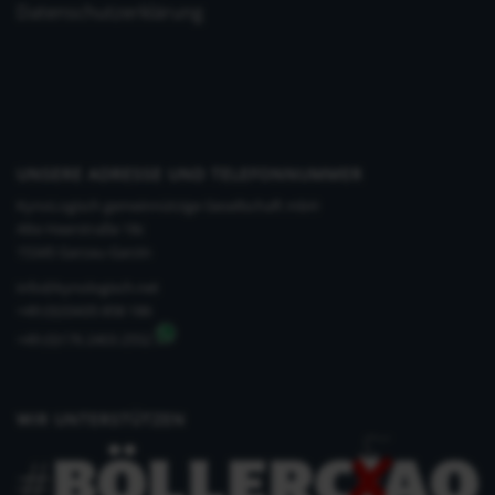
Datenschutzerklärung
UNSERE ADRESSE UND TELEFONNUMMER
KynoLogisch gemeinnützige Gesellschaft mbH
Alte Heerstraße 18c
15345 Garzau-Garzin
info@kynologisch.net
+49 (0)33435 858 186
+49 (0)176 2403 2552
WIR UNTERSTÜTZEN