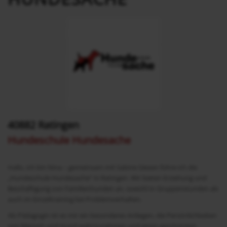
40882 Ratingen
Hundeschule Hundesache
Hallo, ich bin Nina – gemeinsam mit Sabine Giesen führe ich die
„Hundeschule Hundesache“ in Ratingen. Wir bieten Erziehung und
Beschäftigung von Familienhunden an, sowohl in Gruppenstunden als
auch im Einzeltraining bei Problemverhalten.
Als Pädagogin ist es mir ein besonderes Anliegen, die Persönlichkeiten
von Mensch und Hund wahrzunehmen und einen geschützten