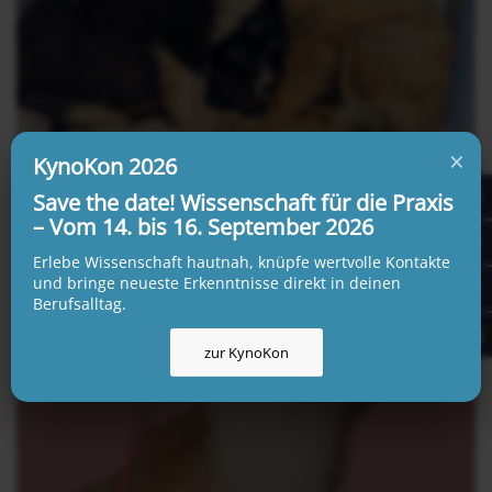
×
KynoKon 2026
Save the date! Wissenschaft für die Praxis
– Vom 14. bis 16. September 2026
Erlebe Wissenschaft hautnah, knüpfe wertvolle Kontakte
und bringe neueste Erkenntnisse direkt in deinen
Berufsalltag.
Es wird Zeit für #Böllerciao
zur KynoKon
20. November 2025