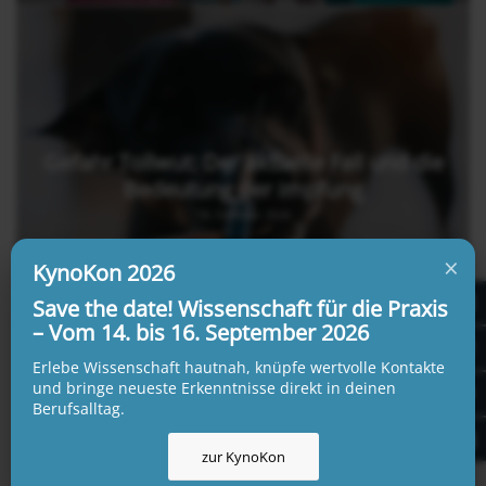
Gefahr Tollwut: Der aktuelle Fall und die
Bedeutung der Impfung
18. Februar 2026
×
KynoKon 2026
Save the date! Wissenschaft für die Praxis
– Vom 14. bis 16. September 2026
Erlebe Wissenschaft hautnah, knüpfe wertvolle Kontakte
und bringe neueste Erkenntnisse direkt in deinen
Berufsalltag.
zur KynoKon