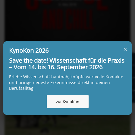
6. Mai 2018
×
KynoKon 2026
Save the date! Wissenschaft für die Praxis
– Vom 14. bis 16. September 2026
Erlebe Wissenschaft hautnah, knüpfe wertvolle Kontakte
und bringe neueste Erkenntnisse direkt in deinen
Berufsalltag.
KennenLernen 2018 – eine Fotolovestory
zur KynoKon
17. April 2018