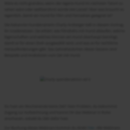
Wäre es nicht grandios, wenn der eigene Hund im nächsten Tatort zu
sehen wäre oder weltberühmt würde wie Lassie? Aber was braucht es
eigentlich, damit ein Hund für Film und Fernsehen geeignet ist?
Die bekannte Hundetrainerin Charly Arzberger teilt in diesem Vortrag
ihr Insiderwissen. Sie erklärt, wie Filmdrehs mit Hund ablaufen, welche
Eigenschaften und welches Können ein Hund überhaupt benötigt,
damit er für einen Dreh ausgewählt wird, und was es für rechtliche
Herausforderungen gibt. Das Sahnehäubchen dieser Session sind
Beispiele und Anekdoten vom Set mit Hund.
Du hast am Wochenende keine Zeit? Kein Problem, du bekommst
Zugang zur Aufzeichnung und kannst Dir das Webinar in Ruhe
anschauen, sobald du Zeit dafür hast.
Zur Buchung dieses Webinars kommst du direkt
hier
. Alle Webinare