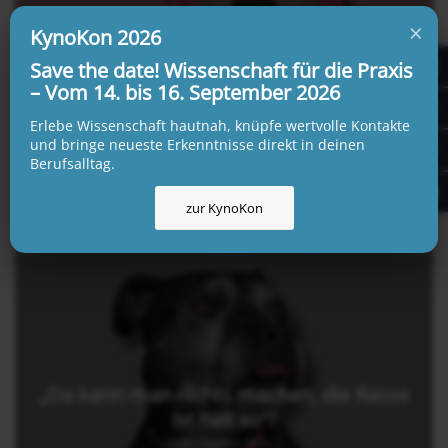
×
KynoKon 2026
Save the date! Wissenschaft für die Praxis
Es wird Zeit für #Böllerciao
– Vom 14. bis 16. September 2026
20. November 2025
Erlebe Wissenschaft hautnah, knüpfe wertvolle Kontakte
und bringe neueste Erkenntnisse direkt in deinen
Berufsalltag.
zur KynoKon
„Da kann man nichts machen, die Rasse
ist halt so“?
20. Oktober 2025