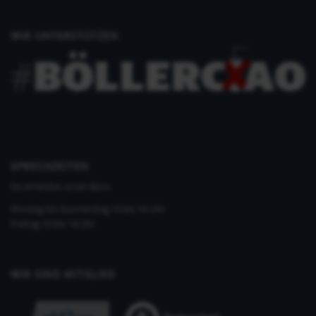
WIR UNTERSTÜTZEN
SPRECHZEITEN
Du erreichst unser Büro
Montag bis Donnerstag 10 bis 16 Uhr
Freitag 10 bis 14 Uhr
WIR SIND MITGLIED