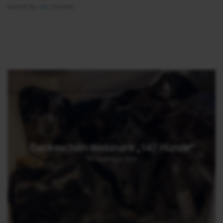
kannst du
hier
buchen.
Dankeschön-Webinare „147 Hunde“
30. November 2025