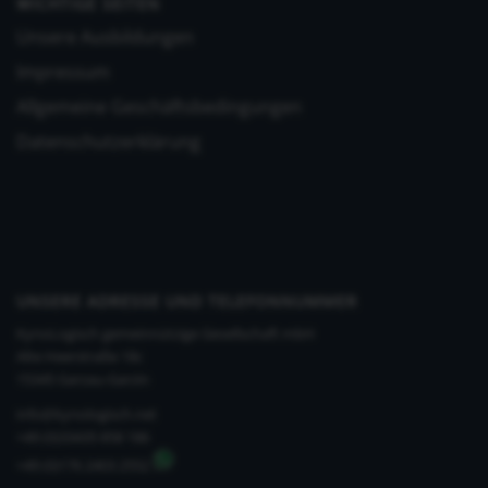
WICHTIGE SEITEN
Unsere Ausbildungen
Impressum
Allgemeine Geschäftsbedingungen
Datenschutzerklärung
UNSERE ADRESSE UND TELEFONNUMMER
KynoLogisch gemeinnützige Gesellschaft mbH
Alte Heerstraße 18c
15345 Garzau-Garzin
info@kynologisch.net
+49 (0)33435 858 186
+49 (0)176 2403 2552