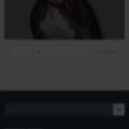
Seite 2 von 58
‹
1
2
3
4
›
»