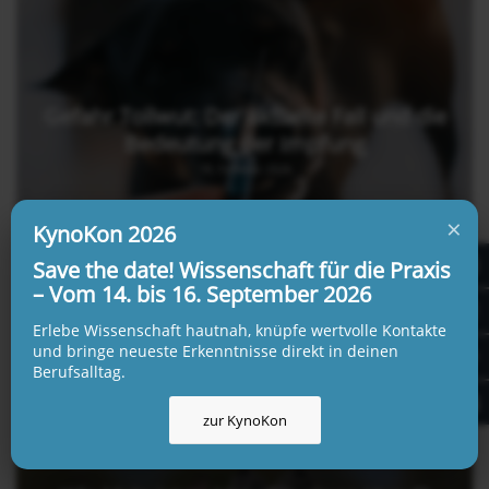
Gefahr Tollwut: Der aktuelle Fall und die
Bedeutung der Impfung
18. Februar 2026
×
KynoKon 2026
Save the date! Wissenschaft für die Praxis
– Vom 14. bis 16. September 2026
Erlebe Wissenschaft hautnah, knüpfe wertvolle Kontakte
und bringe neueste Erkenntnisse direkt in deinen
Berufsalltag.
zur KynoKon