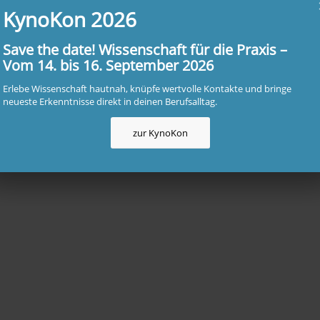
Wie klein ist zu klein
Spendenstatus „14
KynoKon 2026
für einen Hund?
Hunde“
12. Februar 2026
1. Dezember 2025
Save the date! Wissenschaft für die Praxis –
Vom 14. bis 16. September 2026
Erlebe Wissenschaft hautnah, knüpfe wertvolle Kontakte und bringe
neueste Erkenntnisse direkt in deinen Berufsalltag.
Seite 1 von 5
zur KynoKon