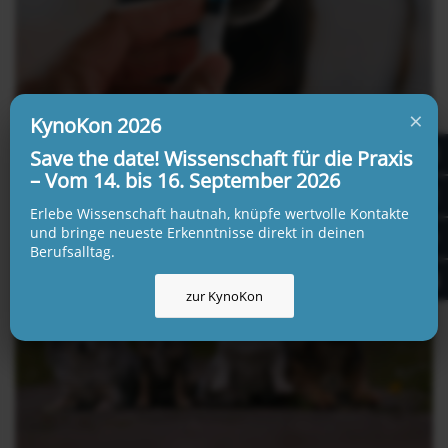
×
KynoKon 2026
Save the date! Wissenschaft für die Praxis
– Vom 14. bis 16. September 2026
Erlebe Wissenschaft hautnah, knüpfe wertvolle Kontakte
und bringe neueste Erkenntnisse direkt in deinen
Berufsalltag.
Wie klein ist zu klein für einen Hund?
zur KynoKon
12. Februar 2026