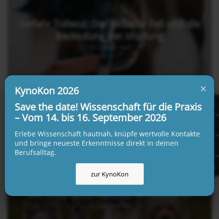
Gefahr Tollwut: Der aktuelle Fall und die
Bedeutung der Impfung
18. Februar 2026
×
KynoKon 2026
Save the date! Wissenschaft für die Praxis
– Vom 14. bis 16. September 2026
Erlebe Wissenschaft hautnah, knüpfe wertvolle Kontakte
und bringe neueste Erkenntnisse direkt in deinen
Berufsalltag.
zur KynoKon
Wie klein ist zu klein für einen Hund?
12. Februar 2026