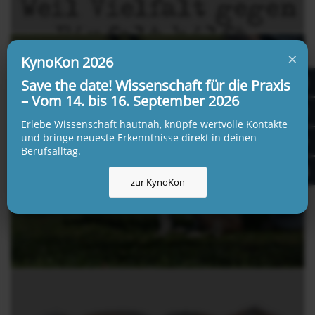
×
KynoKon 2026
Save the date! Wissenschaft für die Praxis
– Vom 14. bis 16. September 2026
Erlebe Wissenschaft hautnah, knüpfe wertvolle Kontakte
und bringe neueste Erkenntnisse direkt in deinen
Wir starten! 2017!
Berufsalltag.
19. September 2016
zur KynoKon