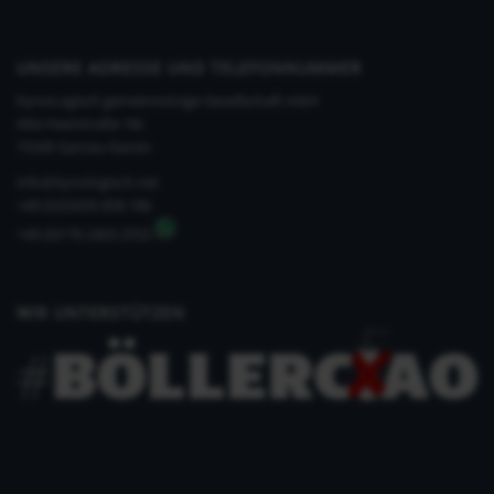
UNSERE ADRESSE UND TELEFONNUMMER
KynoLogisch gemeinnützige Gesellschaft mbH
Alte Heerstraße 18c
15345 Garzau-Garzin
info@kynologisch.net
+49 (0)33435 858 186
+49 (0)176 2403 2552
WIR UNTERSTÜTZEN