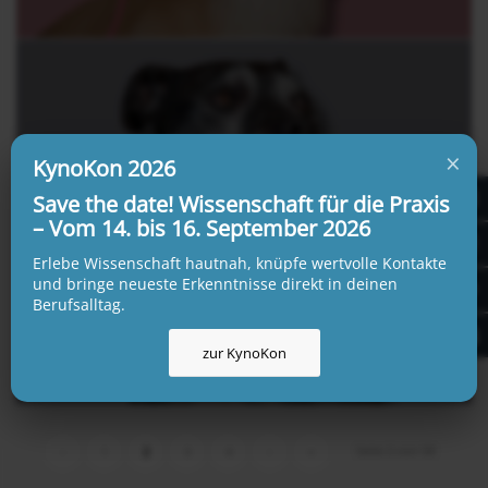
×
KynoKon 2026
„Da kann man nichts machen, die Rasse
Save the date! Wissenschaft für die Praxis
ist halt so“?
– Vom 14. bis 16. September 2026
20. Oktober 2025
Erlebe Wissenschaft hautnah, knüpfe wertvolle Kontakte
und bringe neueste Erkenntnisse direkt in deinen
Berufsalltag.
zur KynoKon
Seite 2 von 58
‹
1
2
3
4
›
»