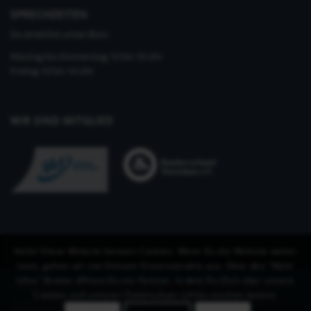
SPRECHZEITEN
Du erreichst unser Büro
Montag bis Donnerstag 10 bis 16 Uhr
Freitag 10 bis 14 Uhr
WIR SIND MITGLIED
Hallo! Diese Website benutzt Cookies. Wenn Du die Website weiter
nutzt, gehen wir von Deinem Einverständnis aus. Über den "Mehr
Infos"-Button öffnest Du ein Fenster, in dem Du Dich über unsere
©Copyright 2019-2026 KynoLogisch gGmbH
-
Enfold Theme by Kriesi
Cookies und unseren Datenschutz schlau machen kannst.
Unsere Ausbildungen
Impressum
Allgemeine Geschäftsbedingungen
Datenschutzerklärung