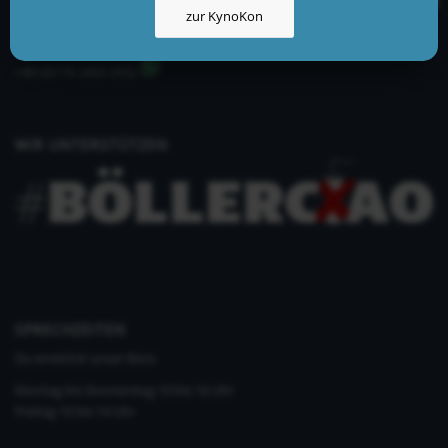
zur KynoKon
info@kynologisch.net
+49 (0)33435 858 186
+49 (0)176 2403 2552
WIR UNTERSTÜTZEN
SPRECHZEITEN
Du erreichst unser Büro
Montag bis Donnerstag 10 bis 16 Uhr
Freitag 10 bis 14 Uhr