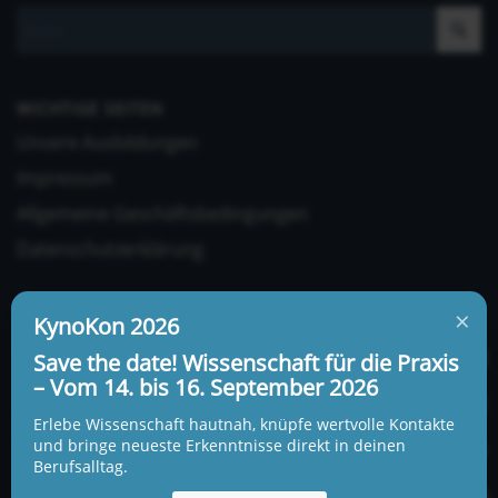
WICHTIGE SEITEN
Unsere Ausbildungen
Impressum
Allgemeine Geschäftsbedingungen
Datenschutzerklärung
×
KynoKon 2026
Save the date! Wissenschaft für die Praxis
– Vom 14. bis 16. September 2026
UNSERE ADRESSE UND TELEFONNUMMER
Erlebe Wissenschaft hautnah, knüpfe wertvolle Kontakte
KynoLogisch gemeinnützige Gesellschaft mbH
und bringe neueste Erkenntnisse direkt in deinen
Berufsalltag.
Alte Heerstraße 18c
15345 Garzau-Garzin