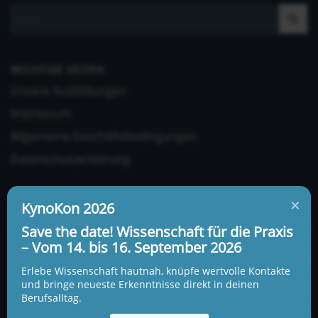
WICHTIGE SEITEN
Unsere Ausbildungen
Impressum
Allgemeine Geschäftsbedingungen
Datenschutzerklärung
×
KynoKon 2026
Save the date! Wissenschaft für die Praxis
– Vom 14. bis 16. September 2026
UNSERE ADRESSE UND TELEFONNUMMER
Erlebe Wissenschaft hautnah, knüpfe wertvolle Kontakte
KynoLogisch gemeinnützige Gesellschaft mbH
und bringe neueste Erkenntnisse direkt in deinen
Berufsalltag.
Alte Heerstraße 18c
15345 Garzau-Garzin