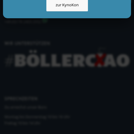
zur KynoKon
info@kynologisch.net
+49 (0)33435 858 186
+49 (0)176 2403 2552
WIR UNTERSTÜTZEN
SPRECHZEITEN
Du erreichst unser Büro
Montag bis Donnerstag 10 bis 16 Uhr
Freitag 10 bis 14 Uhr