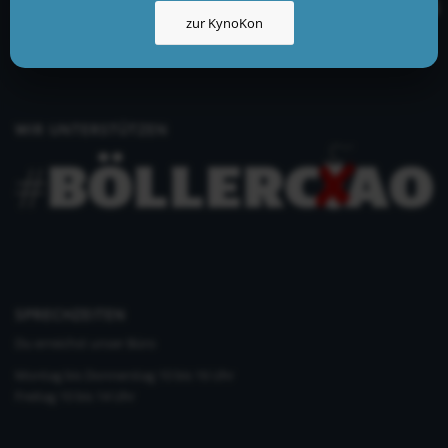
info@kynologisch.net
zur KynoKon
+49 (0)33435 858 186
+49 (0)176 2403 2552
WIR UNTERSTÜTZEN
SPRECHZEITEN
Du erreichst unser Büro
Montag bis Donnerstag 10 bis 16 Uhr
Freitag 10 bis 14 Uhr