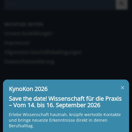
WICHTIGE SEITEN
Unsere Ausbildungen
Impressum
Allgemeine Geschäftsbedingungen
Datenschutzerklärung
×
KynoKon 2026
Save the date! Wissenschaft für die Praxis
– Vom 14. bis 16. September 2026
UNSERE ADRESSE UND TELEFONNUMMER
KynoLogisch gemeinnützige Gesellschaft mbH
Erlebe Wissenschaft hautnah, knüpfe wertvolle Kontakte
Alte Heerstraße 18c
und bringe neueste Erkenntnisse direkt in deinen
15345 Garzau-Garzin
Berufsalltag.