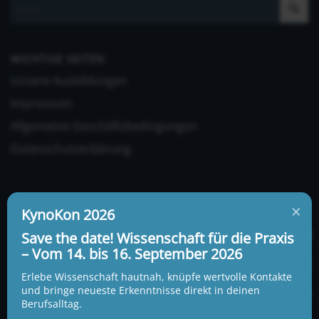
WICHTIGE SEITEN
Unsere Ausbildungen
Impressum
Allgemeine Geschäftsbedingungen
Datenschutzerklärung
×
KynoKon 2026
Save the date! Wissenschaft für die Praxis
– Vom 14. bis 16. September 2026
UNSERE ADRESSE UND TELEFONNUMMER
KynoLogisch gemeinnützige Gesellschaft mbH
Erlebe Wissenschaft hautnah, knüpfe wertvolle Kontakte
Alte Heerstraße 18c
und bringe neueste Erkenntnisse direkt in deinen
15345 Garzau-Garzin
Berufsalltag.