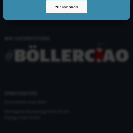
info@kynologisch.net
zur KynoKon
+49 (0)33435 858 186
+49 (0)176 2403 2552
WIR UNTERSTÜTZEN
SPRECHZEITEN
Du erreichst unser Büro
Montag bis Donnerstag 10 bis 16 Uhr
Freitag 10 bis 14 Uhr