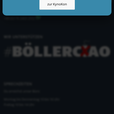
zur KynoKon
info@kynologisch.net
+49 (0)33435 858 186
+49 (0)176 2403 2552
WIR UNTERSTÜTZEN
SPRECHZEITEN
Du erreichst unser Büro
Montag bis Donnerstag 10 bis 16 Uhr
Freitag 10 bis 14 Uhr