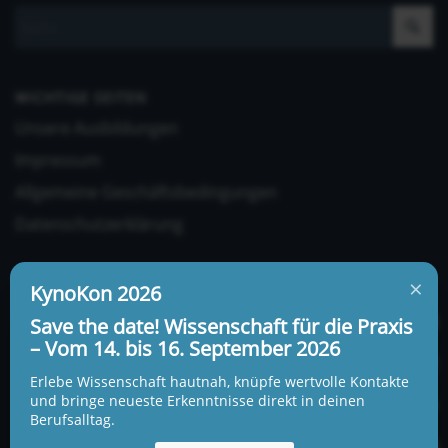
WICHTIGE SEITEN
Unsere Ausbildungen
Impressum
Allgemeine Geschäftsbedingungen
Datenschutzerklärung
×
KynoKon 2026
Save the date! Wissenschaft für die Praxis
– Vom 14. bis 16. September 2026
UNSERE ADRESSE UND TELEFONNUMMER
Erlebe Wissenschaft hautnah, knüpfe wertvolle Kontakte
KynoLogisch gemeinnützige Gesellschaft mbH
und bringe neueste Erkenntnisse direkt in deinen
Berufsalltag.
Alte Heerstraße 18c
15345 Garzau-Garzin