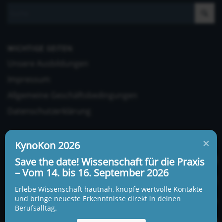
WICHTIGE SEITEN
Unsere Ausbildungen
Impressum
Allgemeine Geschäftsbedingungen
Datenschutzerklärung
×
KynoKon 2026
Save the date! Wissenschaft für die Praxis
– Vom 14. bis 16. September 2026
UNSERE ADRESSE UND TELEFONNUMMER
Erlebe Wissenschaft hautnah, knüpfe wertvolle Kontakte
KynoLogisch gemeinnützige Gesellschaft mbH
und bringe neueste Erkenntnisse direkt in deinen
Berufsalltag.
Alte Heerstraße 18c
15345 Garzau-Garzin