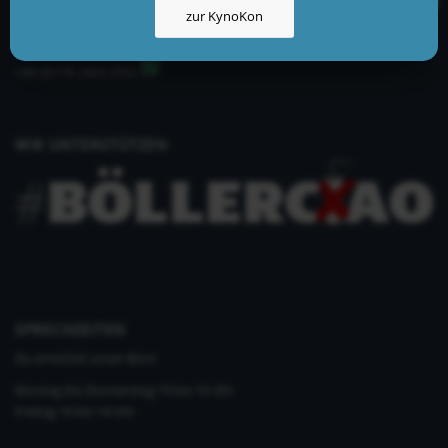
zur KynoKon
info@kynologisch.net
+49 (0)33435 858 186
+49 (0)176 2403 2552
WIR UNTERSTÜTZEN
SPRECHZEITEN
Du erreichst unser Büro
Montag bis Donnerstag 10 bis 16 Uhr
Freitag 10 bis 14 Uhr