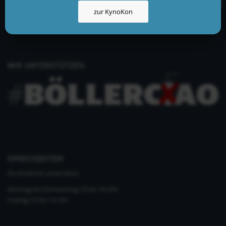
info@kynologisch.net
zur KynoKon
+49 (0)33435 858 186
+49 (0)176 2403 2552
WIR UNTERSTÜTZEN
SPRECHZEITEN
Du erreichst unser Büro
Montag bis Donnerstag 10 bis 16 Uhr
Freitag 10 bis 14 Uhr