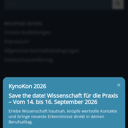
WICHTIGE SEITEN
Unsere Ausbildungen
Impressum
Allgemeine Geschäftsbedingungen
Datenschutzerklärung
×
KynoKon 2026
Save the date! Wissenschaft für die Praxis
– Vom 14. bis 16. September 2026
UNSERE ADRESSE UND TELEFONNUMMER
KynoLogisch gemeinnützige Gesellschaft mbH
Erlebe Wissenschaft hautnah, knüpfe wertvolle Kontakte
Alte Heerstraße 18c
und bringe neueste Erkenntnisse direkt in deinen
15345 Garzau-Garzin
Berufsalltag.