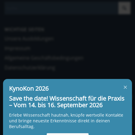
WICHTIGE SEITEN
Unsere Ausbildungen
Impressum
Allgemeine Geschäftsbedingungen
Datenschutzerklärung
×
KynoKon 2026
Save the date! Wissenschaft für die Praxis
– Vom 14. bis 16. September 2026
UNSERE ADRESSE UND TELEFONNUMMER
Erlebe Wissenschaft hautnah, knüpfe wertvolle Kontakte
KynoLogisch gemeinnützige Gesellschaft mbH
und bringe neueste Erkenntnisse direkt in deinen
Berufsalltag.
Alte Heerstraße 18c
15345 Garzau-Garzin