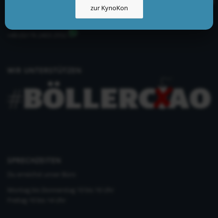
zur KynoKon
info@kynologisch.net
+49 (0)33435 858 186
+49 (0)176 2403 2552
WIR UNTERSTÜTZEN
SPRECHZEITEN
Du erreichst unser Büro
Montag bis Donnerstag 10 bis 16 Uhr
Freitag 10 bis 14 Uhr