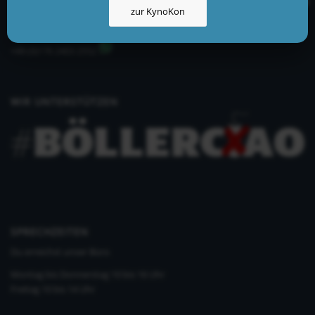
zur KynoKon
info@kynologisch.net
+49 (0)33435 858 186
+49 (0)176 2403 2552
WIR UNTERSTÜTZEN
SPRECHZEITEN
Du erreichst unser Büro
Montag bis Donnerstag 10 bis 16 Uhr
Freitag 10 bis 14 Uhr