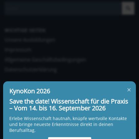
WICHTIGE SEITEN
Unsere Ausbildungen
Impressum
Allgemeine Geschäftsbedingungen
Datenschutzerklärung
×
KynoKon 2026
Save the date! Wissenschaft für die Praxis
– Vom 14. bis 16. September 2026
UNSERE ADRESSE UND TELEFONNUMMER
Erlebe Wissenschaft hautnah, knüpfe wertvolle Kontakte
KynoLogisch gemeinnützige Gesellschaft mbH
und bringe neueste Erkenntnisse direkt in deinen
Berufsalltag.
Alte Heerstraße 18c
15345 Garzau-Garzin