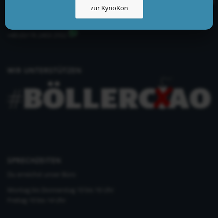
zur KynoKon
info@kynologisch.net
+49 (0)33435 858 186
+49 (0)176 2403 2552
WIR UNTERSTÜTZEN
SPRECHZEITEN
Du erreichst unser Büro
Montag bis Donnerstag 10 bis 16 Uhr
Freitag 10 bis 14 Uhr