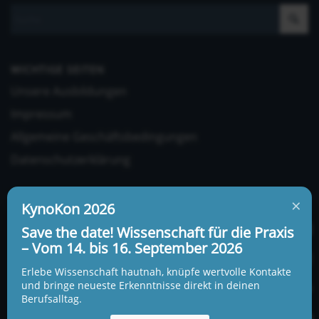
WICHTIGE SEITEN
Unsere Ausbildungen
Impressum
Allgemeine Geschäftsbedingungen
Datenschutzerklärung
×
KynoKon 2026
Save the date! Wissenschaft für die Praxis
– Vom 14. bis 16. September 2026
UNSERE ADRESSE UND TELEFONNUMMER
Erlebe Wissenschaft hautnah, knüpfe wertvolle Kontakte
KynoLogisch gemeinnützige Gesellschaft mbH
und bringe neueste Erkenntnisse direkt in deinen
Berufsalltag.
Alte Heerstraße 18c
15345 Garzau-Garzin