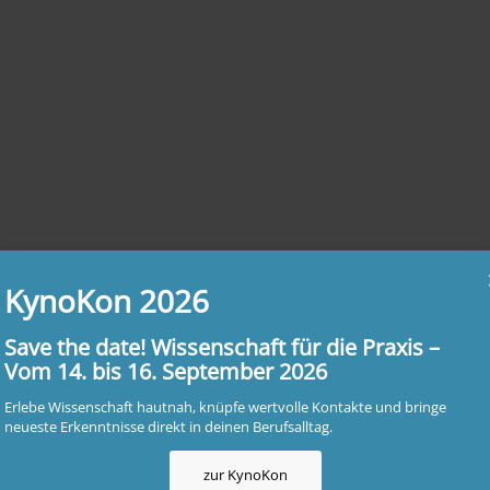
KynoKon 2026
Save the date! Wissenschaft für die Praxis –
Vom 14. bis 16. September 2026
Erlebe Wissenschaft hautnah, knüpfe wertvolle Kontakte und bringe
neueste Erkenntnisse direkt in deinen Berufsalltag.
zur KynoKon