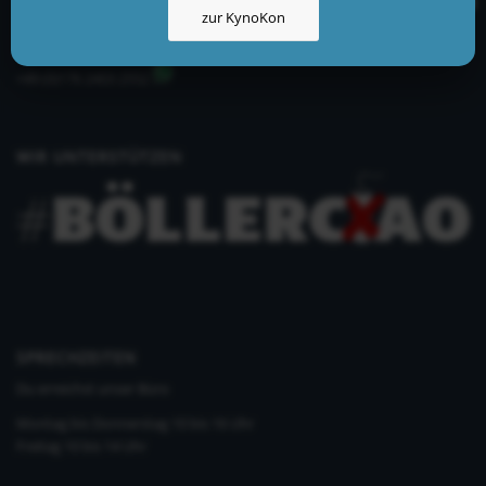
zur KynoKon
info@kynologisch.net
+49 (0)33435 858 186
+49 (0)176 2403 2552
WIR UNTERSTÜTZEN
SPRECHZEITEN
Du erreichst unser Büro
Montag bis Donnerstag 10 bis 16 Uhr
Freitag 10 bis 14 Uhr