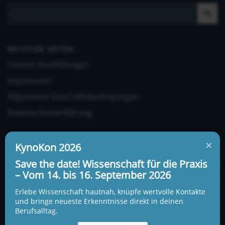
WICHTIGE SEITEN
Unsere Ausbildungen
Impressum
Allgemeine Geschäftsbedingungen
Datenschutzerklärung
×
KynoKon 2026
Save the date! Wissenschaft für die Praxis
– Vom 14. bis 16. September 2026
UNSERE ADRESSE UND TELEFONNUMMER
Erlebe Wissenschaft hautnah, knüpfe wertvolle Kontakte
KynoLogisch gemeinnützige Gesellschaft mbH
und bringe neueste Erkenntnisse direkt in deinen
Berufsalltag.
Alte Heerstraße 18c
15345 Garzau-Garzin