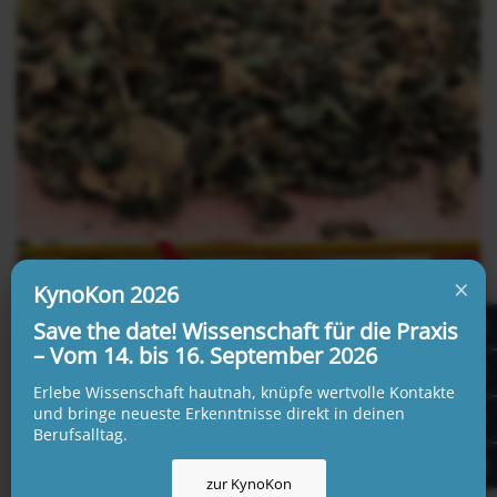
×
KynoKon 2026
Save the date! Wissenschaft für die Praxis
– Vom 14. bis 16. September 2026
Erlebe Wissenschaft hautnah, knüpfe wertvolle Kontakte
und bringe neueste Erkenntnisse direkt in deinen
Berufsalltag.
zur KynoKon