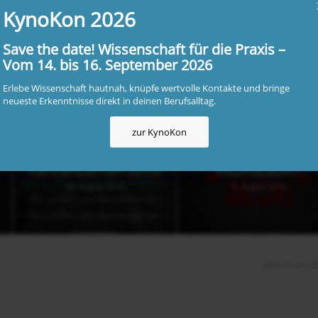
KynoKon 2026
Save the date! Wissenschaft für die Praxis –
Vom 14. bis 16. September 2026
Erlebe Wissenschaft hautnah, knüpfe wertvolle Kontakte und bringe
neueste Erkenntnisse direkt in deinen Berufsalltag.
zur KynoKon
Termine
IT’S SCIENCE SERIE
KennenLernen 2019!
WEDNESDAY!
29. August 2018
8. August 2018
Seite 51 von 5