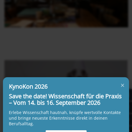
×
KynoKon 2026
Save the date! Wissenschaft für die Praxis
10 Jahre KynoLogisch, unendlich viele
– Vom 14. bis 16. September 2026
Geschichten
Erlebe Wissenschaft hautnah, knüpfe wertvolle Kontakte
13. April 2026
und bringe neueste Erkenntnisse direkt in deinen
Berufsalltag.