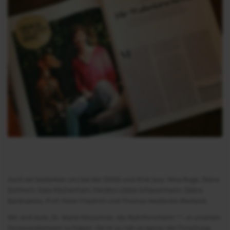
Auch wir bedanken uns bei der DOGS und ihrer Jury: Nina Ruge, Diana
Eichhorn, Kate Kitchenham, Perdita Lübbe-Scheuermann, Debra
Bardowicks, Prof. Peter Friedrich und Thomas Niederste-Werbeck.
Wir sind stolz, Dr. Marie Nitzschner, die Wahrforscherin ^^, in unserem
Dozierendenteam zu haben. Sie ist so nah an genau der Forschung