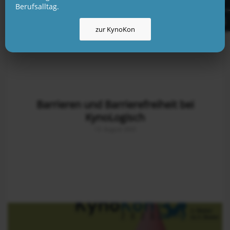
Berufsalltag.
zur KynoKon
Barrieren und Barrierefreiheit bei
KynoLogisch
13. August 2025