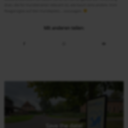
dran, die für Hundetrainer relevant ist, wie kaum eine andere. Vom
Reagenzglas auf den Hundeplatz… sozusagen.
Mit anderen teilen:
Save the date!