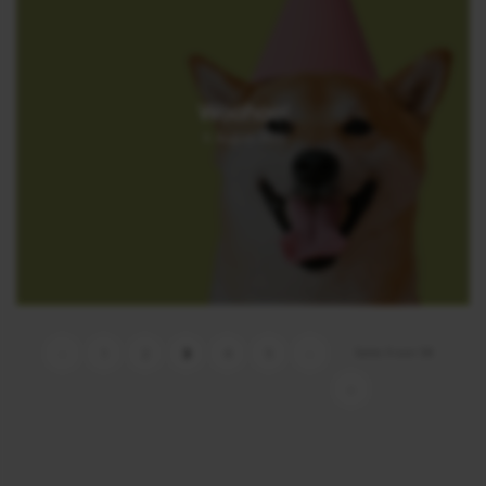
Woohoo!
9. August 2025
Seite 3 von 58
‹
1
2
3
4
5
›
»