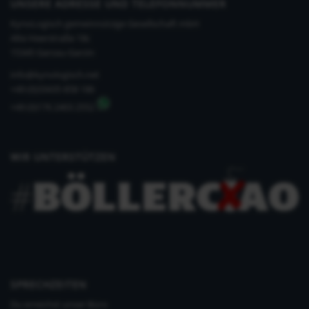
UNSERE ADRESSE UND TELEFONNUMMER
KynoLogisch gemeinnützige Gesellschaft mbH
Alte Heerstraße 18c
15345 Garzau-Garzin
info@kynologisch.net
+49 (0)33435 858 186
+49 (0)176 2403 2552
WIR UNTERSTÜTZEN
SPRECHZEITEN
Du erreichst unser Büro